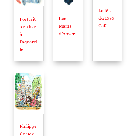
La fête
du 1030
Les
Portrait
Café
Mains
s en live
d’Anvers
à
l’aquarel
le
Philippe
Geluck