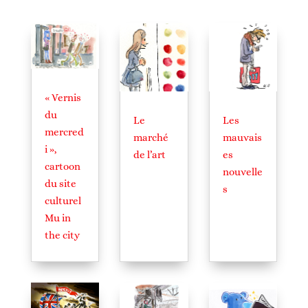
« Vernis
du
Le
Les
mercred
marché
mauvais
i »,
de l’art
es
cartoon
nouvelle
du site
s
culturel
Mu in
the city