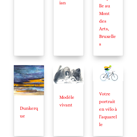
ian
lle au
Mont
des
Arts,
Bruxelle
s
Votre
Modèle
portrait
vivant
Dunkerq
en vélo à
ue
l’aquarel
le