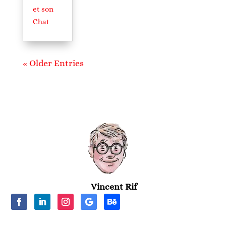
et son
Chat
« Older Entries
Vincent Rif