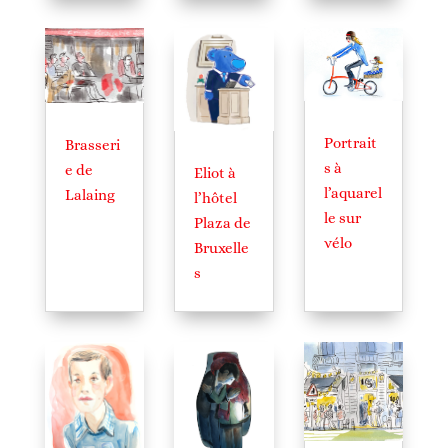
Portrait
Brasseri
s à
e de
Eliot à
l’aquarel
Lalaing
l’hôtel
le sur
Plaza de
vélo
Bruxelle
s