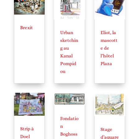
Brexit
Urban
Eliot, la
sketchin
mascott
g au
e de
Kanal
l’hôtel
Pompid
Plaza
ou
Fondatio
n
Strip à
Stage
Boghoss
Doel
d’aquare