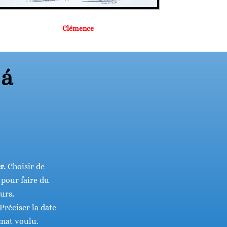
Clémence
 á
r.
Choisir de
 pour faire du
eurs,
 Préciser la date
rmat voulu.