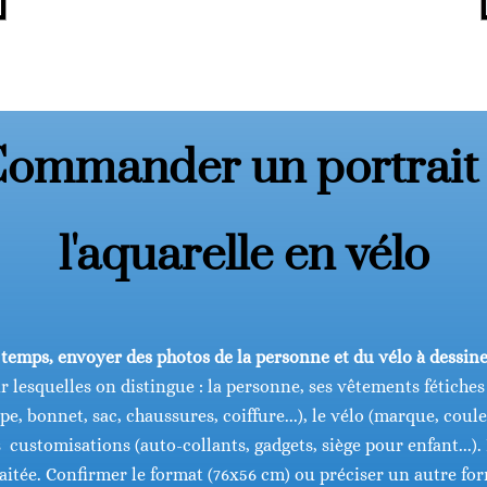
ommander un portrait
l'aquarelle en vélo
emps, envoyer des photos de la personne et du vélo à dessine
 lesquelles on distingue : la personne, ses vêtements fétiches
pe, bonnet, sac, chaussures, coiffure...), le vélo (marque, coul
es customisations (auto-collants, gadgets, siège pour enfant...).
aitée. Confirmer le format (76x56 cm) ou préciser un autre fo