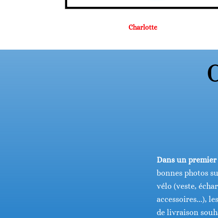
Charlotte
C
Dans un premier t
bonnes photos sur
vélo (veste, échar
accessoires...), l
de livraison souh