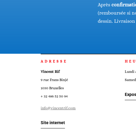
Après
confirmatio
(remboursée si no
dessin. Livraison
ADRESSE
HE
Vincent Rif
Lundi 
9 rue Frans Binjé
Samedi
1030 Bruxelles
Expos
+ 32 486 52 50 94
info@vincentrif.com
Site internet