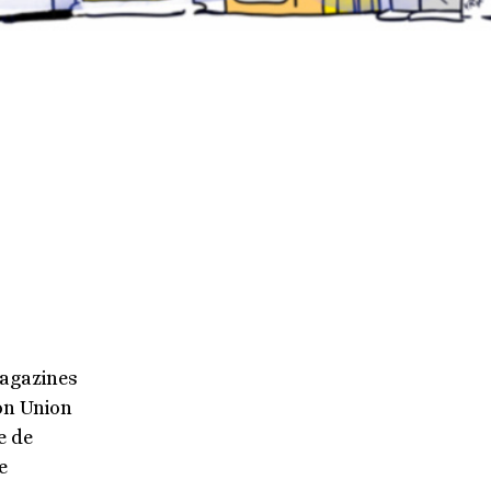
magazines
on Union
e de
e