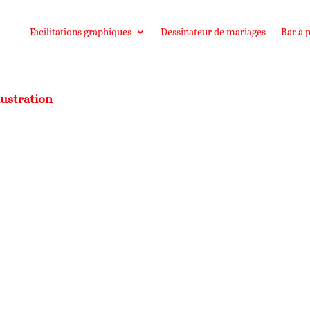
Facilitations graphiques
Dessinateur de mariages
Bar à p
lustration
e