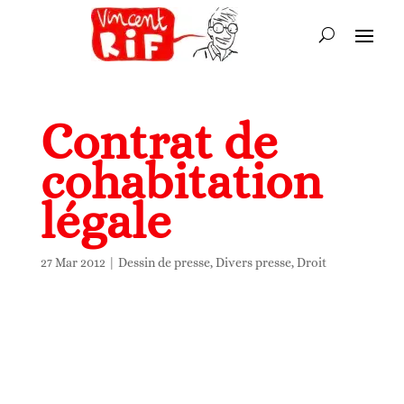
Contrat de
cohabitation
légale
27 Mar 2012
|
Dessin de presse
,
Divers presse
,
Droit