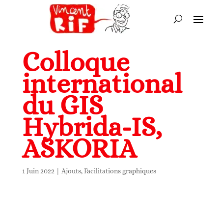
Colloque
international
du GIS
Hybrida-IS,
ASKORIA
1 Juin 2022
|
Ajouts
,
Facilitations graphiques