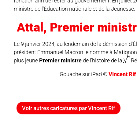
fonction afin de rester au gouvernement. En
juillet 
ministre de l'Éducation nationale et de la Jeunesse.
Attal, Premier minist
Le
9 janvier 2024
, au lendemain de la démission d'Él
président Emmanuel Macron le nomme à Matignon, ce 
e
plus jeune
Premier ministre
de l'histoire de la
V
Ré
Gouache sur iPad ©
Vincent Rif
Voir autres caricatures par Vincent Rif