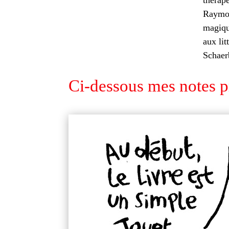
thérape
Raymon
magiqu
aux lit
Schaer
Ci-dessous mes notes pr