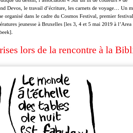
utique du dessin, l’association « Sur un lit de couleurs » de
d Devos, le travail d’écriture, les carnets de voyage… Un 
e organisé dans le cadre du Cosmos Festival, premier festiva
tératures jeunesse à Bruxelles [les 3, 4 et 5 mai 2019 à l’Area
beek].
ises lors de la rencontre à la Bib