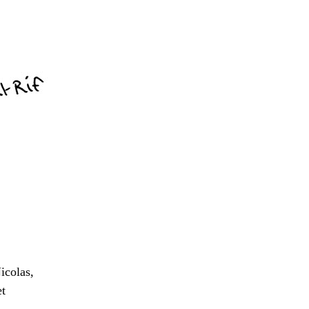
icolas,
et