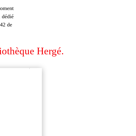
moment
l dédié
 42 de
liothèque Hergé.